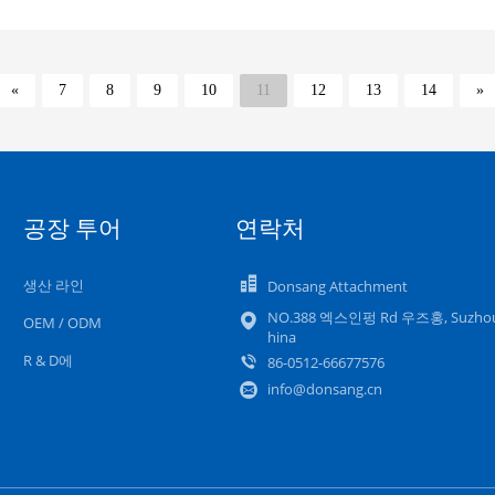
«
7
8
9
10
11
12
13
14
»
공장 투어
연락처
생산 라인
Donsang Attachment
NO.388 엑스인펑 Rd 우즈홍, Suzhou
OEM / ODM
hina
R & D에
86-0512-66677576
info@donsang.cn