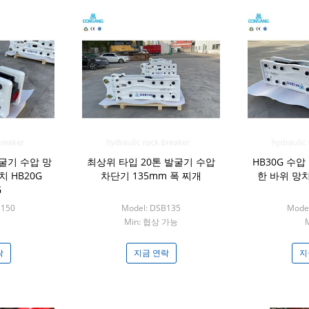
 발굴기 수압 망
최상위 타입 20톤 발굴기 수압
HB30G 수
치 HB20G
차단기 135mm 폭 찌개
한 바위 망치 
G
B150
Model: DSB135
Mode
Min: 협상 가능
M
락
지금 연락
지