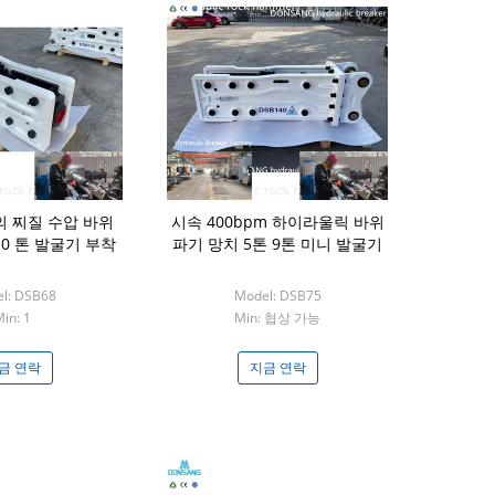
의 찌질 수압 바위
시속 400bpm 하이라울릭 바위
8.0 톤 발굴기 부착
파기 망치 5톤 9톤 미니 발굴기
l: DSB68
Model: DSB75
in: 1
Min: 협상 가능
금 연락
지금 연락