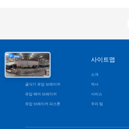
카테고리
사이트맵
수력 쇄암선
소개
굴삭기 유압 브레이커
역사
유압 해머 브레이커
서비스
유압 브레이커 피스톤
우리 팀