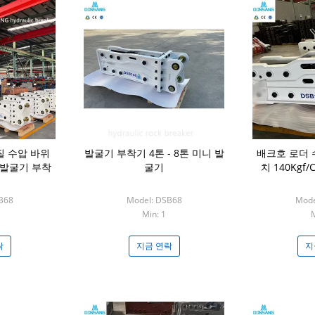
질 수압 바위
발굴기 부착기 4톤 - 8톤 미니 발
배크호 로더 
톤 발굴기 부착
굴기
치 140Kgf
B68
Model: DSB68
Mode
Min: 1
M
락
지금 연락
지