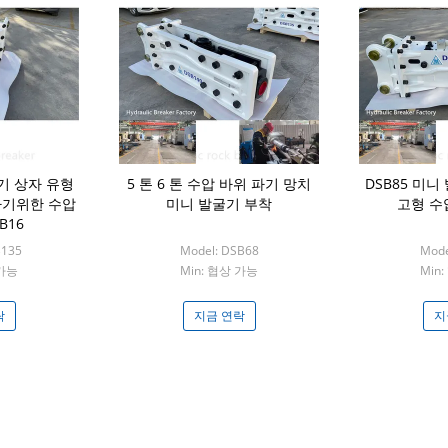
굴기 상자 유형
5 톤 6 톤 수압 바위 파기 망치
DSB85 미니 
하기위한 수압
미니 발굴기 부착
고형 수
B16
B135
Model: DSB68
Mode
 가능
Min: 협상 가능
Min
락
지금 연락
지