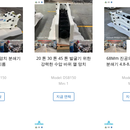
 망치 분쇄기
20 톤 30 톤 45 톤 발굴기 위한
68Mm 진공
지름
강력한 수압 바위 깰 망치
분쇄기 4.8-
B150
Model: DSB150
Mode
Min: 1
M
락
지금 연락
지