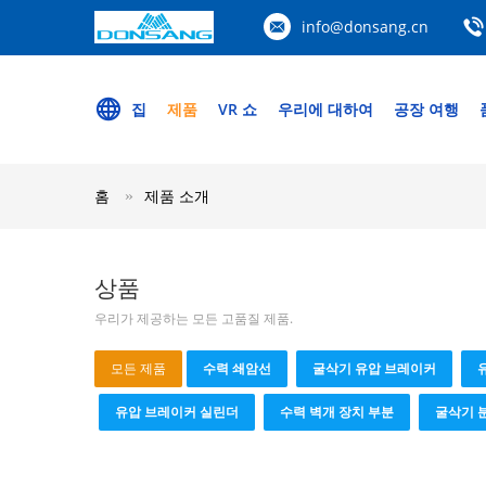
info@donsang.cn
집
제품
VR 쇼
우리에 대하여
공장 여행
홈
제품 소개
상품
우리가 제공하는 모든 고품질 제품.
모든 제품
수력 쇄암선
굴삭기 유압 브레이커
유압 브레이커 실린더
수력 벽개 장치 부분
굴삭기 