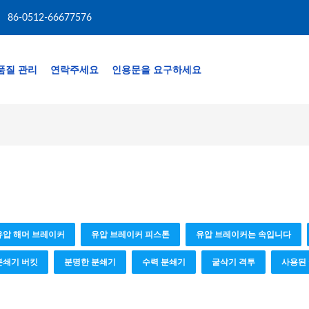
86-0512-66677576
품질 관리
연락주세요
인용문을 요구하세요
유압 해머 브레이커
유압 브레이커 피스톤
유압 브레이커는 속입니다
분쇄기 버킷
분명한 분쇄기
수력 분쇄기
굴삭기 격투
사용된