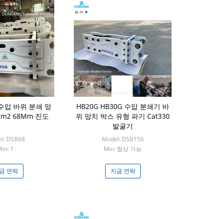
수압 바위 분쇄 망
HB20G HB30G 수압 분쇄기 바
/Cm2 68Mm 진도
위 망치 박스 유형 파기 Cat330
발굴기
l: DSB68
Model: DSB150
in: 1
Min: 협상 가능
금 연락
지금 연락