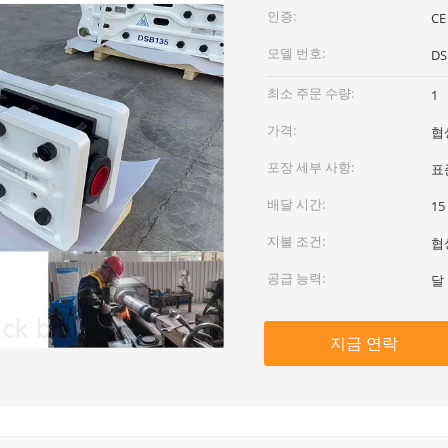
인증:
CE
모델 번호:
DS
최소 주문 수량:
1
가격:
협
포장 세부 사항:
표
배달 시간:
1
지불 조건:
협
공급 능력:
달 
지금 연락