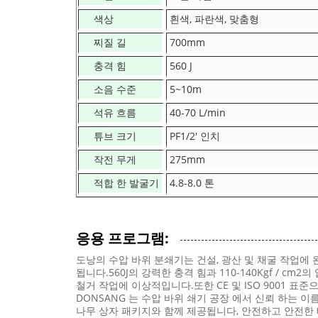
색상
흰색, 파란색, 맞춤형
찌질 길
700mm
충격 힘
560 J
소음 수준
5~10m
석유 흐름
40-70 L/min
튜브 크기
PF1/2' 인치
작전 무게
275mm
적합 한 발굴기
4.8-8.0 톤
응용 프로그램:
도낭의 수압 바위 분쇄기는 건설, 광산 및 채굴 작업에
됩니다.560J의 강력한 충격 힘과 110-140Kgf / 
철거 작업에 이상적입니다.또한 CE 및 ISO 9001 표
DONSANG 는 수압 바위 쇄기 공장 에서 신뢰 하는 
나무 상자 패키지와 함께 제공됩니다, 안전하고 안전한 배