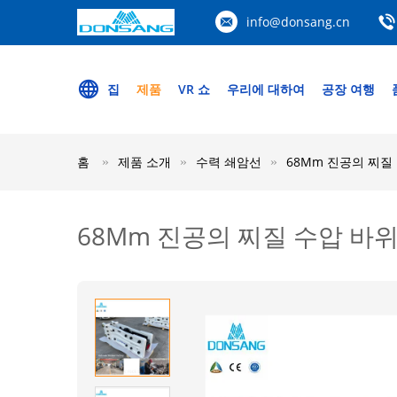
info@donsang.cn
집
제품
VR 쇼
우리에 대하여
공장 여행
홈
제품 소개
수력 쇄암선
68Mm 진공의 찌질 
68Mm 진공의 찌질 수압 바위 