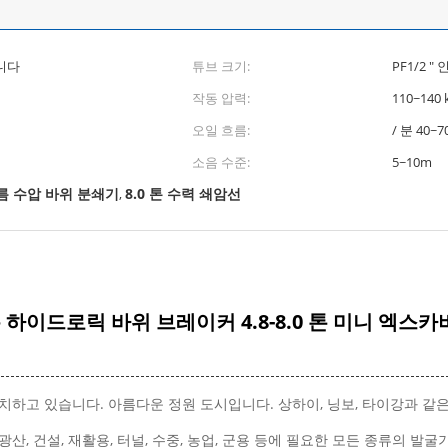
작됩니다
튜브 크기:
PF1/2 "
작동 압력:
110~140 
오일 흐름:
/ 분 40~7
소음 수준:
5~10m
름 수압 바위 분쇄기
8.0 톤 수력 쇄암선
,
하이드로릭 바위 브레이커 4.8-8.0 톤 미니 엑스
위치하고 있습니다. 아름다운 정원 도시입니다. 상하이, 닝보, 타이강과 같
, 건설, 재활용, 터널, 수중, 농업, 군용 등에 필요한 모든 종류의 발굴