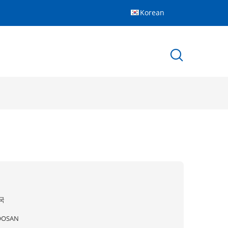
Korean
국
OOSAN