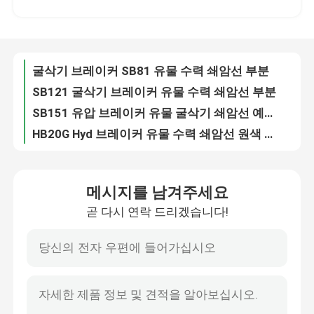
굴삭기 브레이커 SB81 유물 수력 쇄암선 부분
SB121 굴삭기 브레이커 유물 수력 쇄암선 부분
우리에 대하여
SB151 유압 브레이커 유물 굴삭기 쇄암선 예비품
HB20G Hyd 브레이커 유물 수력 쇄암선 원색 부품
공장 여행
굴삭기 브레이커 유압 실린더 HB30G Hyd 브레이커 실린더
쇄암선 유압 실린더 SB43 백 헤드 Hyd 실린더
품질 관리
SB151 백 헤드 유압 브레이커 실린더 175 밀리미터 지름
SOOSAN SB60 SB70 SB81 유압 브레이커는 125 밀리미터 Hyd 실린더를 실린더를 답니다
연락주세요
굴삭기를 위한 12T 15T 분명한 분쇄기 360 회전 분명한 풀베리스러
메시지를 남겨주세요
S32 잭 해머 사이드 볼트 수압 바위 파기 부품 DS11B
곧 다시 연락 드리겠습니다!
SB40 수압 바위 분쇄 덤불 내부 추진 덤불 맞춤형 DS10B
인용문을 요구하세요
맞춤화된 쇄암선 축적자 유압 브레이커 부분
발굴기 망치 사이드 볼트 SB43 브레이커 볼트 42CrMo 40Cr 재료 DS11B
수력 쇄암선
SB45 발굴기 차단 볼트 사이드 볼트 DS11B를 통해 수압 망치
높은 굴착성 SB50 브레이커 볼트 수압 브레이커 사이드 볼트 DS11B
굴삭기 유압 브레이커