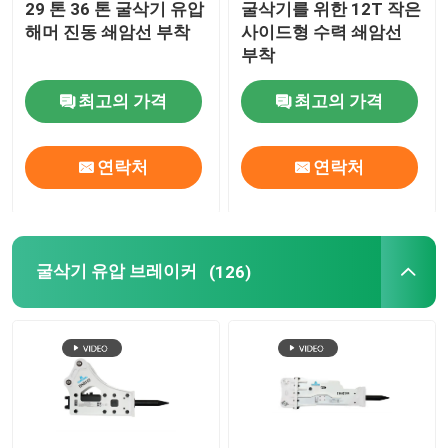
29 톤 36 톤 굴삭기 유압
굴삭기를 위한 12T 작은
해머 진동 쇄암선 부착
사이드형 수력 쇄암선
수력 벽개 장치 부분
부착
최고의 가격
최고의 가격
굴삭기 분쇄기 버킷
연락처
연락처
분명한 분쇄기
수력 분쇄기
굴삭기 유압 브레이커
(126)
굴삭기 격투
사용된 굴삭기 기계