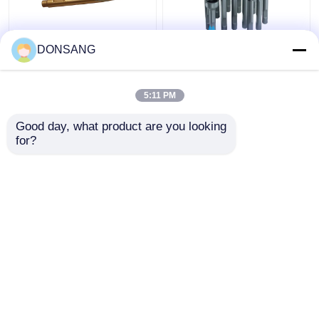
DONSANG
모일 포인트 수압 바위
덤프 42Crmo 수압 바위
망치 도구 135mm 지름
뚫기 찌개 135mm 디아
수압 브레이커 판매용
수압 망치 부품 찌개
5:11 PM
DS8C
찌질 DS8C
최고의 가격
최고의 가격
Good day, what product are you looking 
for?
연락처
연락처
더 많은 것을 전망하십시
오
Desktop Site
홈
사이트맵
연락처
Privacy Policy
사이트맵