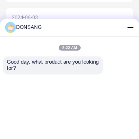
2024-06-03
DONSANG
2023년 5대 사우디
5:22 AM
2024-06-03
Good day, what product are you looking 
2023 러시아 국제 엔지니어링 기계 및 건설 기계
for?
CTT 엑스포
2024-06-03
2024 빅 5 건설 사우디
홈
사이트맵
연락처
Desktop Site
사이트맵
Privacy Policy