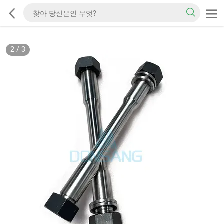
2
/
3