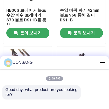
HB30G 브레이커 볼트
수압 바위 파기 42mm
우리에 대하여
수압 바위 브레이커
볼트 968 통해 길이
S70 볼트 DS11B를 통
DS11B
해
공장 여행
문의 보내기
문의 보내기
품질 관리
연락주세요
DONSANG
인용문을 요구하세요
2:49 PM
Good day, what product are you looking 
수력 쇄암선
for?
바위 차단기 사이드 볼
발굴기 망치 HB15G 브
트 HB10G 수압 차단기
레이커 볼트 S55 너트
예비 부품 DS11B
폭 42CrMo 40Cr 재료
굴삭기 유압 브레이커