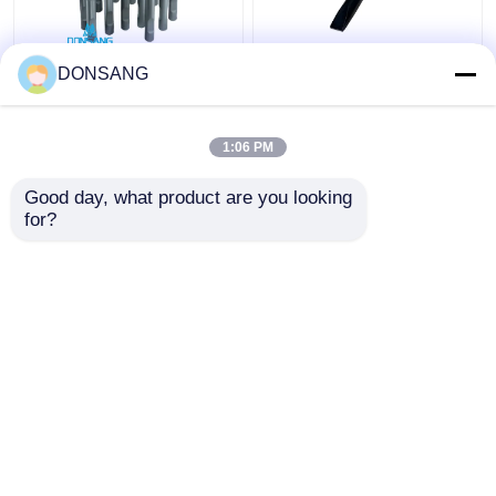
덤프 42Crmo 수압 바위
40Cr 42Cr 180mm 수압
DONSANG
뚫기 찌개 135mm 디아
바위 망치 윙 찌질 수압
수압 망치 부품 찌개
브레이커 부품 DS8C
DS8C
1:06 PM
최고의 가격
최고의 가격
Good day, what product are you looking 
for?
연락처
연락처
더 많은 것을 전망하십시
오
홈
사이트맵
연락처
Desktop Site
사이트맵
Privacy Policy