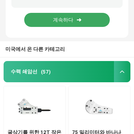
수력 벽개 장치 부분
굴삭기 분쇄기 버킷
미국에서 온 다른 카테고리
분명한 분쇄기
수력 분쇄기
수력 쇄암선
(57)
굴삭기 격투
사용된 굴삭기 기계
굴삭기를 위한 12T 작은
75 밀리미터와 바나나