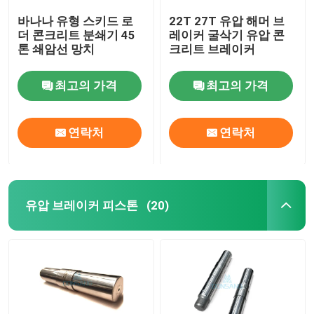
바나나 유형 스키드 로
22T 27T 유압 해머 브
더 콘크리트 분쇄기 45
레이커 굴삭기 유압 콘
톤 쇄암선 망치
크리트 브레이커
최고의 가격
최고의 가격
연락처
연락처
유압 브레이커 피스톤
(20)