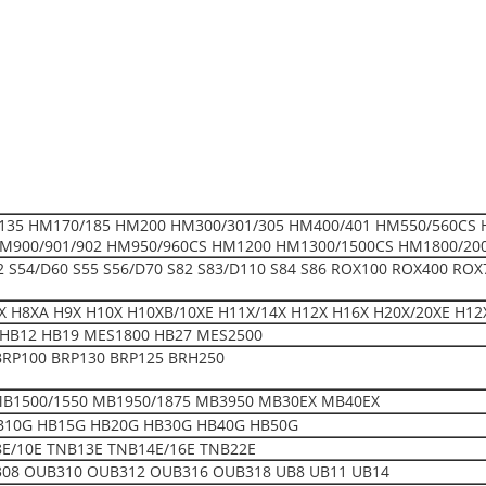
135 HM170/185 HM200 HM300/301/305 HM400/401 HM550/560CS 
M900/901/902 HM950/960CS HM1200 HM1300/1500CS HM1800/20
52 S54/D60 S55 S56/D70 S82 S83/D110 S84 S86 ROX100 ROX400 ROX
 H8XA H9X H10X H10XB/10XE H11X/14X H12X H16X H20X/20XE H12
HB12 HB19 MES1800 HB27 MES2500
BRP100 BRP130 BRP125 BRH250
MB1500/1550 MB1950/1875 MB3950 MB30EX MB40EX
B10G HB15G HB20G HB30G HB40G HB50G
E/10E TNB13E TNB14E/16E TNB22E
08 OUB310 OUB312 OUB316 OUB318 UB8 UB11 UB14