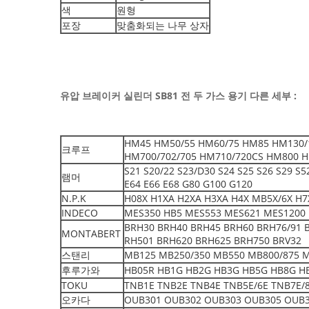
색
원형
포장
맞춤화되는 나무 상자
유압 브레이커 실린더 SB81 전 두 가스 용기
다른 세부 :
HM45 HM50/55 HM60/75 HM85 HM130/
크루프
HM700/702/705 HM710/720CS HM800 H
S21 S20/22 S23/D30 S24 S25 S26 S29 S
램머
E64 E66 E68 G80 G100 G120
N.P.K
H08X H1XA H2XA H3XA H4X MB5X/6X H7X
INDECO
MES350 HB5 MES553 MES621 MES1200 
BRH30 BRH40 BRH45 BRH60 BRH76/91 
MONTABERT
RH501 BRH620 BRH625 BRH750 BRV32
스탠리
MB125 MB250/350 MB550 MB800/875 
후루가와
HB05R HB1G HB2G HB3G HB5G HB8G H
TOKU
TNB1E TNB2E TNB4E TNB5E/6E TNB7E/8
오카다
OUB301 OUB302 OUB303 OUB305 OUB3