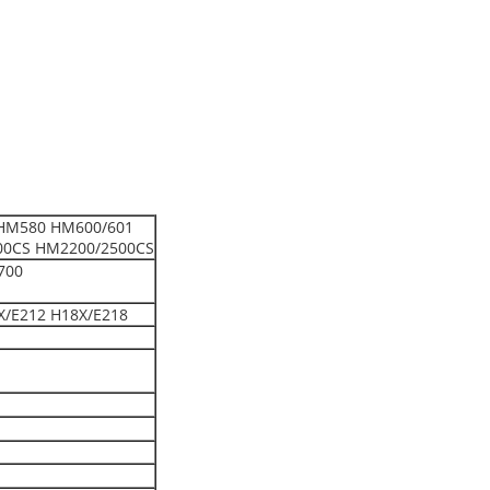
HM580 HM600/601
00CS HM2200/2500CS
700
X/E212 H18X/E218