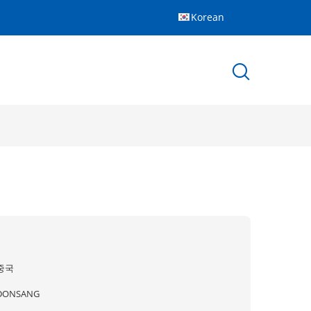
Korean
중국
DONSANG