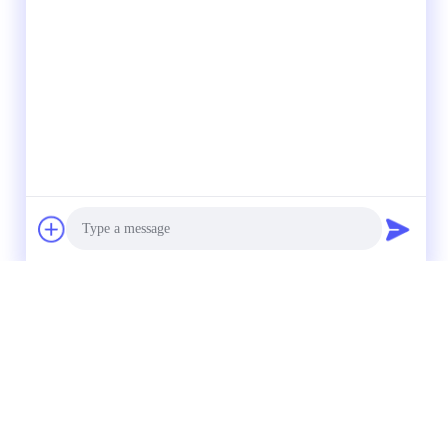
Photo
Video Call
Audio Call