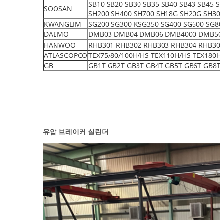
SB10 SB20 SB30 SB35 SB40 SB43 SB45 
SOOSAN
SH200 SH400 SH700 SH18G SH20G SH3
KWANGLIM
SG200 SG300 KSG350 SG400 SG600 SG8
DAEMO
DMB03 DMB04 DMB06 DMB4000 DMB5000 
HANWOO
RHB301 RHB302 RHB303 RHB304 RHB30
ATLASCOPCO
TEX75/80/100H/HS TEX110H/HS TEX180
GB
GB1T GB2T GB3T GB4T GB5T GB6T GB8T
유압 브레이커 실린더