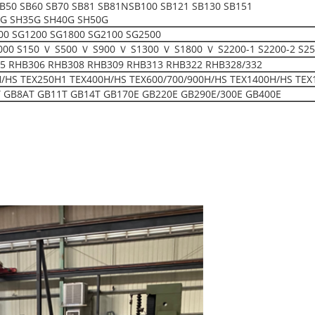
SB50 SB60 SB70 SB81 SB81NSB100 SB121 SB130 SB151
0G SH35G SH40G SH50G
00 SG1200 SG1800 SG2100 SG2500
S150 Ｖ S500 Ｖ S900 Ｖ S1300 Ｖ S1800 Ｖ S2200-1 S2200-2 S25
5 RHB306 RHB308 RHB309 RHB313 RHB322 RHB328/332
H/HS TEX250H1 TEX400H/HS TEX600/700/900H/HS TEX1400H/HS TEX
 GB8AT GB11T GB14T GB170E GB220E GB290E/300E GB400E