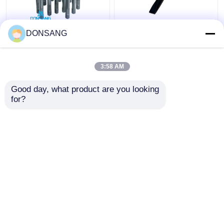
덤프 42Crmo 수압 바위
40Cr 42Cr 180mm 수압
DONSANG
뚫기 찌개 135mm 디아
바위 망치 윙 찌질 수압
수압 망치 부품 찌개
브레이커 부품 DS8C
DS8C
3:58 AM
최고의 가격
최고의 가격
Good day, what product are you looking 
for?
연락처
연락처
더 많은 것을 전망하십시
오
홈
사이트맵
연락처
Desktop Site
사이트맵
Privacy Policy