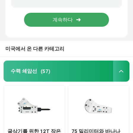
수력 벽개 장치 부분
굴삭기 분쇄기 버킷
미국에서 온 다른 카테고리
분명한 분쇄기
수력 분쇄기
수력 쇄암선
(57)
굴삭기 격투
사용된 굴삭기 기계
굴삭기를 위한 12T 작은
75 밀리미터와 바나나