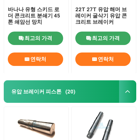
바나나 유형 스키드 로
22T 27T 유압 해머 브
더 콘크리트 분쇄기 45
레이커 굴삭기 유압 콘
톤 쇄암선 망치
크리트 브레이커
최고의 가격
최고의 가격
연락처
연락처
유압 브레이커 피스톤
(20)