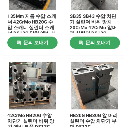
135Mm 지름 수압 스캐
SB35 SB43 수압 차단
너 42CrMo HB20G 수
기 실린더 바위 망치
압 스캐너 실린더 스캐
20CrMo 42CrMo 앞머
너 DS13C 망치 예비 부
리 실린더 DS13C
품
문의 보내기
문의 보내기
집
제품
42CrMo HB20G 수압
HB20G HB30G 앞 머리
차단기 실린더 바위 망
실린더 수압 차단기 부
VR 쇼
치 예비 부품 DS13C
대 DS13C