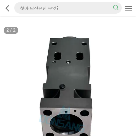
2
/
2