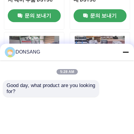
문의 보내기
문의 보내기
우리에 대하여
공장 여행
DONSANG
품질 관리
5:28 AM
연락주세요
Good day, what product are you looking 
for?
SB121 뒷머리 수압 분
42CrMo HB20G 수압
인용문을 요구하세요
쇄기 실린더 발굴기 수
차단기 실린더 수압 차
압 바위 망치 부품
단기 예비 부품 DS13C
DS13C
수력 쇄암선
문의 보내기
문의 보내기
굴삭기 유압 브레이커