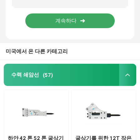
수력 벽개 장치 부분
굴삭기 분쇄기 버킷
미국에서 온 다른 카테고리
분명한 분쇄기
수력 분쇄기
수력 쇄암선
(57)
굴삭기 격투
사용된 굴삭기 기계
하얀 42 톤 52 톤 굴삭기
굴삭기를 위한 12T 작은