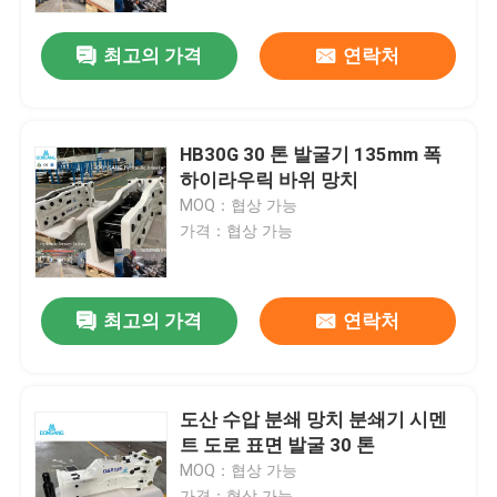
최고의 가격
연락처
우리에 대하여
공장 여행
HB30G 30 톤 발굴기 135mm 폭
하이라우릭 바위 망치
품질 관리
MOQ：협상 가능
가격：협상 가능
연락주세요
최고의 가격
연락처
인용문을 요구하세요
수력 쇄암선
도산 수압 분쇄 망치 분쇄기 시멘
트 도로 표면 발굴 30 톤
MOQ：협상 가능
굴삭기 유압 브레이커
가격：협상 가능