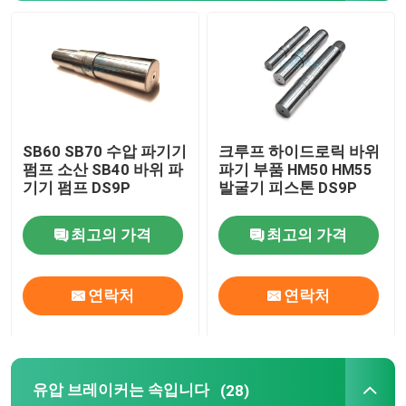
수력 벽개 장치 부분
굴삭기 분쇄기 버킷
SB60 SB70 수압 파기기
크루프 하이드로릭 바위
분명한 분쇄기
펌프 소산 SB40 바위 파
파기 부품 HM50 HM55
기기 펌프 DS9P
발굴기 피스톤 DS9P
수력 분쇄기
최고의 가격
최고의 가격
굴삭기 격투
연락처
연락처
사용된 굴삭기 기계
유압 브레이커는 속입니다
(28)