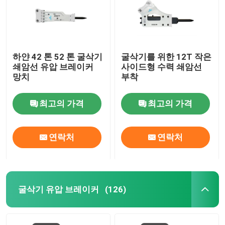
하얀 42 톤 52 톤 굴삭기
굴삭기를 위한 12T 작은
쇄암선 유압 브레이커
사이드형 수력 쇄암선
망치
부착
최고의 가격
최고의 가격
연락처
연락처
집
굴삭기 유압 브레이커
(126)
제품
VR 쇼