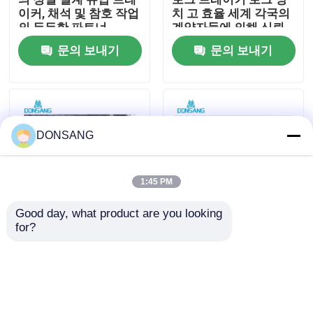
이커, 채석 및 참호 작업
치 고 효율 세계 각국의
의 든든한 파트너
계약자들에 의해 신뢰
우리에 대하여
DONSANG 하이드럴 브
문의 보내기
문의 보내기
레이커
공장 여행
품질 관리
DONSANG
연락주세요
1:45 PM
Good day, what product are you looking 
인용문을 요구하세요
for?
품질이 최우선인 유압
유압 락 브레이커 유압
브레이커 해머 공장
철거 해머 치즐 140mm
DONSANG 유압 브레이
자신감 넘치는 파괴
수력 쇄암선
커 락 해머 브레이커 매
DONSANG 유압 락 브레
일 일관된 성능 제공
이커 견고한 유압 부착
문의 보내기
문의 보내기
물로 까다로운 작업 현
굴삭기 유압 브레이커