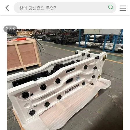
2
/
3