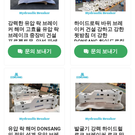
강력한 유압 락 브레이
하이드로릭 바위 브레
커 해머 고효율 유압 락
이커 건설 강하고 강한
브레이크 중장비 건설
뒷받침 더 강한
프로젝트용, 암석 파쇄
DONSANG 하이드로릭
부터 재활용까지
브레이커 24/7 전문가
문의 보내기
문의 보내기
DONSANG 다용도 유압
지원하이드로릭 바위
브레이커, OEM 보증 포
망치 부착 건설 기계 제
함
조
집
제품
유압 락 해머 DONSANG
발굴기 강력 하이드럴
VR 쇼
의 정밀 설계 유압 브레
로크 브레이커 로크 망