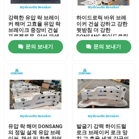
강력한 유압 락 브레이
하이드로릭 바위 브레
커 해머 고효율 유압 락
이커 건설 강하고 강한
브레이크 중장비 건설
뒷받침 더 강한
프로젝트용, 암석 파쇄
DONSANG 하이드로릭
부터 재활용까지
브레이커 24/7 전문가
문의 보내기
문의 보내기
DONSANG 다용도 유압
지원하이드로릭 바위
브레이커, OEM 보증 포
망치 부착 건설 기계 제
함
조
집
제품
유압 락 해머 DONSANG
발굴기 강력 하이드럴
의 정밀 설계 유압 브레
로크 브레이커 로크 망
VR 쇼
이커, 채석 및 참호 작업
치 고 효율 세계 각국의