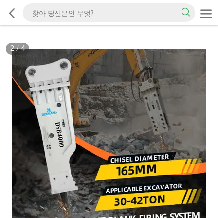
2
/
4