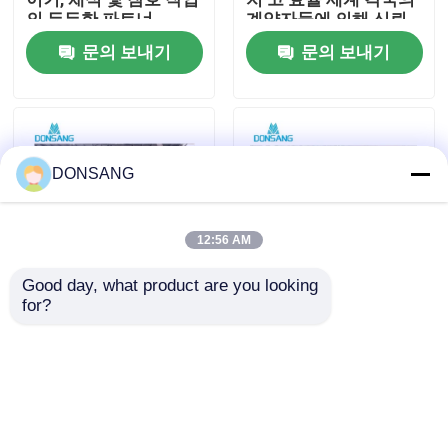
의 든든한 파트너
계약자들에 의해 신뢰
DONSANG 하이드럴 브
문의 보내기
문의 보내기
우리에 대하여
레이커
공장 여행
DONSANG
품질 관리
12:56 AM
연락주세요
Good day, what product are you looking 
for?
품질이 최우선인 유압
유압 락 브레이커 유압
인용문을 요구하세요
브레이커 해머 공장
철거 해머 치즐 140mm
DONSANG 유압 브레이
자신감 넘치는 파괴
커 락 해머 브레이커 매
DONSANG 유압 락 브레
수력 쇄암선
일 일관된 성능 제공
이커 견고한 유압 부착
문의 보내기
문의 보내기
물로 까다로운 작업 현
장
굴삭기 유압 브레이커