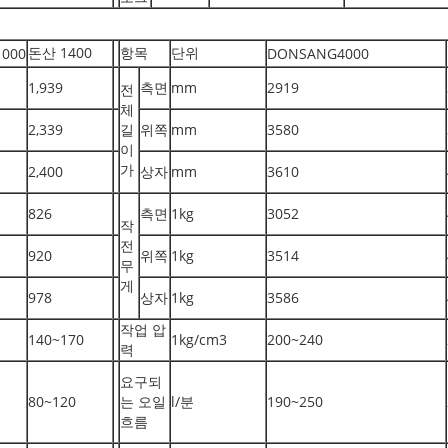
돈산 1400
항목
단위
000
DONSANG4000
1,939
측면
mm
2919
전
체
2,339
길
위쪽
mm
3580
이
가
2,400
상자
mm
3610
826
측면
1kg
3052
작
전
920
위쪽
1kg
3514
무
게
978
상자
1kg
3586
작업 압
140~170
1kg/cm3
200~240
력
요구되
80~120
는 오일
l/분
190~250
흐름