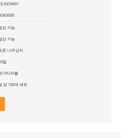
CE,ISO9001
DSB3000
협상 가능
협상 가능
표준 나무상자
20일
네가티러블
달 당 100개 세트