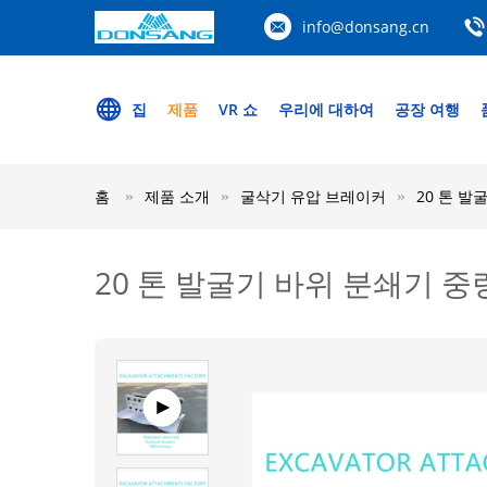
info@donsang.cn
집
제품
VR 쇼
우리에 대하여
공장 여행
홈
제품 소개
굴삭기 유압 브레이커
20 톤 발
20 톤 발굴기 바위 분쇄기 중