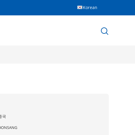
Korean
중국
DONSANG