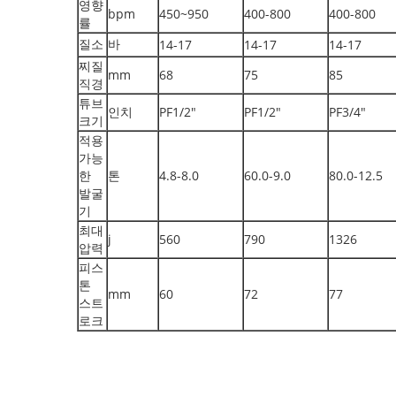
영향
bpm
450~950
400-800
400-800
률
질소
바
14-17
14-17
14-17
찌질
mm
68
75
85
직경
튜브
인치
PF1/2"
PF1/2"
PF3/4"
크기
적용
가능
한
톤
4.8-8.0
60.0-9.0
80.0-12.5
발굴
기
최대
j
560
790
1326
압력
피스
톤
mm
60
72
77
스트
로크