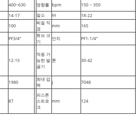
400~630
영향률
bpm
150 ~ 350
질소
바
14-17
18-22
찌질 직
100
mm
165
경
튜브 크
PF3/4"
인치
PF1-1/4"
기
적용 가
12-15
능한 발
톤
30-42
굴기
최대 압
1980
j
7048
력
피스톤
87
스트로
mm
124
크