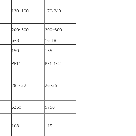
130~190
170-240
200~300
200~300
6~8
16-18
150
155
PF1"
PF1-1/4"
28 ~ 32
26~35
5250
5750
108
115