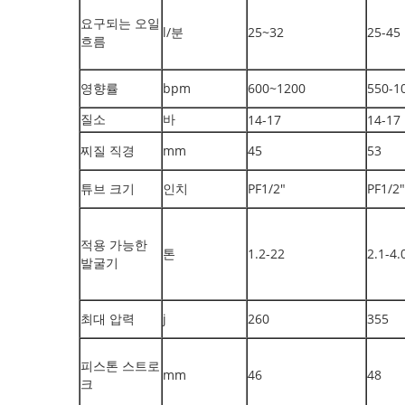
요구되는 오일
l/분
25~32
25-45
흐름
영향률
bpm
600~1200
550-1
질소
바
14-17
14-17
찌질 직경
mm
45
53
튜브 크기
인치
PF1/2"
PF1/2"
적용 가능한
톤
1.2-22
2.1-4.
발굴기
최대 압력
j
260
355
피스톤 스트로
mm
46
48
크