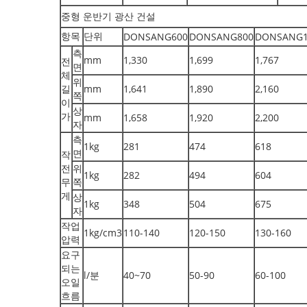
중형 운반기 광산 건설
항목
단위
DONSANG600
DONSANG800
DONSANG1
측
mm
1,330
1,699
1,767
전
면
체
위
길
mm
1,641
1,890
2,160
쪽
이
상
가
mm
1,658
1,920
2,200
자
측
1kg
281
474
618
면
작
전
위
1kg
282
494
604
무
쪽
게
상
1kg
348
504
675
자
작업
1kg/cm3
110-140
120-150
130-160
압력
요구
되는
l/분
40~70
50-90
60-100
오일
흐름