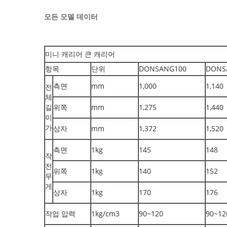
모든 모델 데이터
미니 캐리어 큰 캐리어
항목
단위
DONSANG100
DONS
측면
mm
1,000
1,140
전
체
길
위쪽
mm
1,275
1,440
이
가
상자
mm
1,372
1,520
측면
1kg
145
148
작
전
위쪽
1kg
140
152
무
게
상자
1kg
170
176
작업 압력
1kg/cm3
90~120
90~12