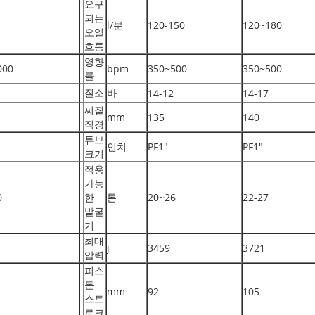
요구
되는
l/분
120-150
120~180
오일
흐름
영향
000
bpm
350~500
350~500
률
질소
바
14-12
14-17
찌질
mm
135
140
직경
튜브
인치
PF1"
PF1"
크기
적용
가능
0
한
톤
20~26
22-27
발굴
기
최대
j
3459
3721
압력
피스
톤
mm
92
105
스트
로크