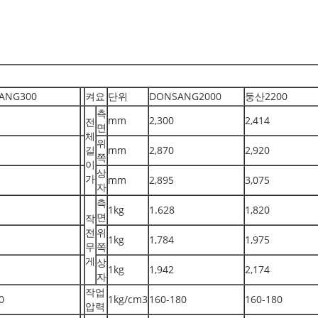
ANG300
켜요
단위
DONSANG2000
둥산2200
측
mm
2,300
2,414
전
면
체
위
길
mm
2,870
2,920
쪽
이
상
가
mm
2,895
3,075
자
측
1kg
1.628
1,820
면
작
전
위
1kg
1,784
1,975
무
쪽
게
상
1kg
1,942
2,174
자
작업
0
1kg/cm3
160-180
160-180
압력