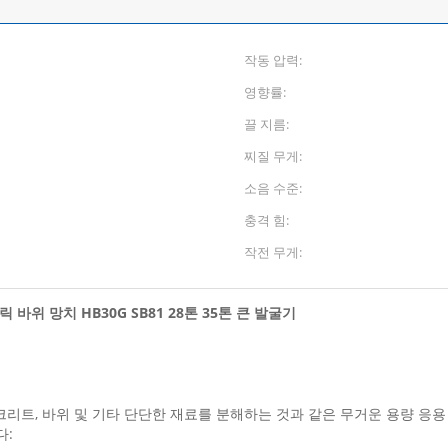
작동 압력:
영향률:
끌 지름:
찌질 무게:
소음 수준:
충격 힘:
작전 무게:
위 망치 HB30G SB81 28톤 35톤 큰 발굴기
리트, 바위 및 기타 단단한 재료를 분해하는 것과 같은 무거운 용량 응
다: