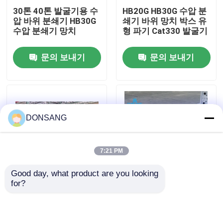
30톤 40톤 발굴기용 수
HB20G HB30G 수압 분
압 바위 분쇄기 HB30G
쇄기 바위 망치 박스 유
우리에 대하여
수압 분쇄기 망치
형 파기 Cat330 발굴기
문의 보내기
문의 보내기
공장 여행
품질 관리
DONSANG
연락주세요
7:21 PM
인용문을 요구하세요
Good day, what product are you looking 
for?
치젤 165mm 폭의 수압
열형 수압 분쇄 망치 분
수력 쇄암선
망치 깨기 상자 유형 30
쇄기 광산 건물의 철거
톤 35톤 40톤 발굴기
건설
굴삭기 유압 브레이커