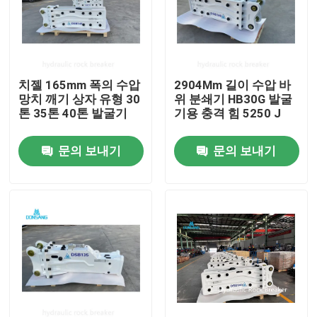
치젤 165mm 폭의 수압
2904Mm 길이 수압 바
망치 깨기 상자 유형 30
위 분쇄기 HB30G 발굴
톤 35톤 40톤 발굴기
기용 충격 힘 5250 J
문의 보내기
문의 보내기
집
제품
VR 쇼