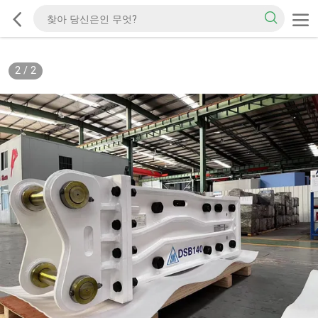
2
/
2