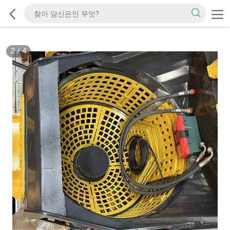
2
/
4