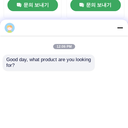
공장 좋은 가격 좋은 양
거운 판매
문의 보내기
문의 보내기
판매 적합 발굴기
유압 해머 브레이커
홈
사이트맵
연락처
Desktop Site
유압 브레이커 피스톤
사이트맵
Privacy Policy
12:06 PM
유압 브레이커는 속입니다
Good day, what product are you looking 
품질
수력 쇄암선
중국 공장.Copyright © 2026
for?
DONSANG Machinery Co., Ltd. All Rights
브레이커 밀봉
Reserved.
브레이커 볼트
수력 부시들
유압 브레이커 실린더