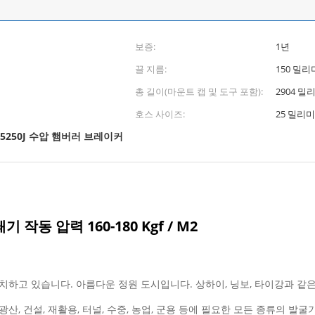
보증:
1년
끌 지름:
150 밀
총 길이(마운트 캡 및 도구 포함):
2904 밀
호스 사이즈:
25 밀리
5250J 수압 햄버러 브레이커
동 압력 160-180 Kgf / M2
위치하고 있습니다. 아름다운 정원 도시입니다. 상하이, 닝보, 타이강과 같
, 건설, 재활용, 터널, 수중, 농업, 군용 등에 필요한 모든 종류의 발굴