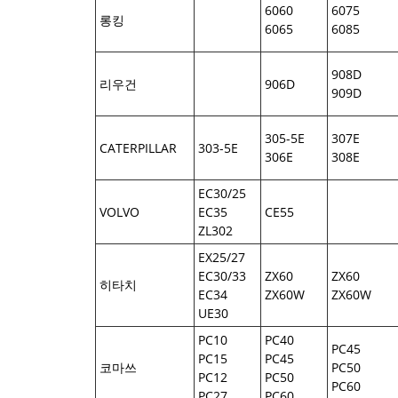
6060
6075
롱킹
6065
6085
908D
리우건
906D
909D
305-5E
307E
CATERPILLAR
303-5E
306E
308E
EC30/25
VOLVO
EC35
CE55
ZL302
EX25/27
EC30/33
ZX60
ZX60
히타치
EC34
ZX60W
ZX60W
UE30
PC10
PC40
PC45
PC15
PC45
코마쓰
PC50
PC12
PC50
PC60
PC27
PC60