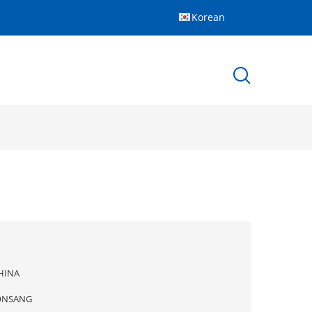
Korean
HINA
ONSANG