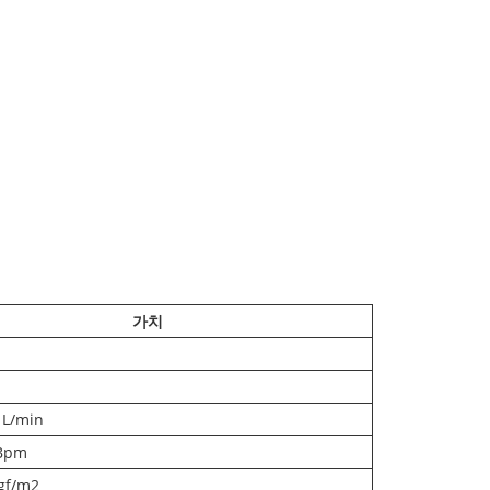
가치
 L/min
 Bpm
gf/m2