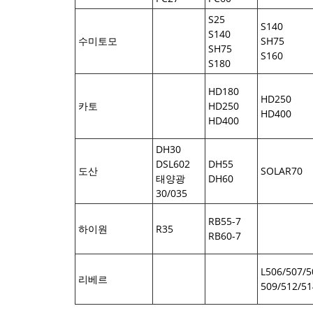
S25
S140
S140
수미토모
SH75
SH75
S160
S180
HD180
HD250
카토
HD250
HD400
HD400
DH30
DSL602
DH55
도산
SOLAR70
태양광
DH60
30/035
RB55-7
하이원
R35
RB60-7
L506/507/5
리베르
509/512/51