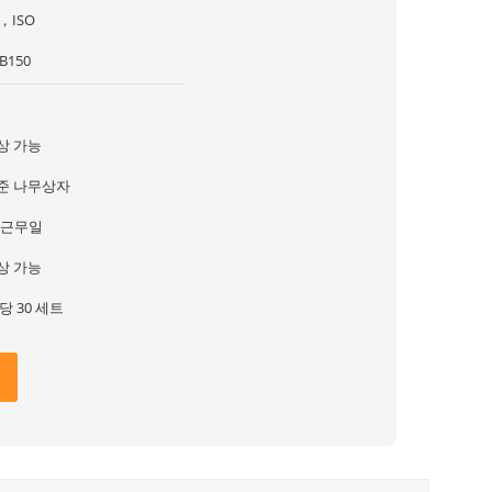
，ISO
B150
상 가능
준 나무상자
5 근무일
상 가능
당 30 세트