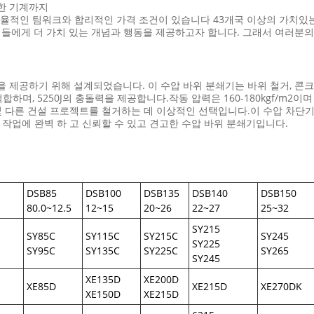
한 기계까지
제품,효율적인 팀워크와 합리적인 가격 조건이 있습니다 43개국 이상의 가치
) 는 파트너들에게 더 가치 있는 개념과 행동을 제공하고자 합니다. 그래서 여
 제공하기 위해 설계되었습니다. 이 수압 바위 분쇄기는 바위 철거, 콘
하며, 5250J의 충돌력을 제공합니다.작동 압력은 160-180kgf/m2이며 
및 다른 건설 프로젝트를 철거하는 데 이상적인 선택입니다.이 수압 차단기
 작업에 완벽 하 고 신뢰할 수 있고 견고한 수압 바위 분쇄기입니다.
DSB85
DSB100
DSB135
DSB140
DSB150
80.0~12.5
12~15
20~26
22~27
25~32
SY215
SY85C
SY115C
SY215C
SY245
SY225
SY95C
SY135C
SY225C
SY265
SY245
XE135D
XE200D
XE85D
XE215D
XE270DK
XE150D
XE215D