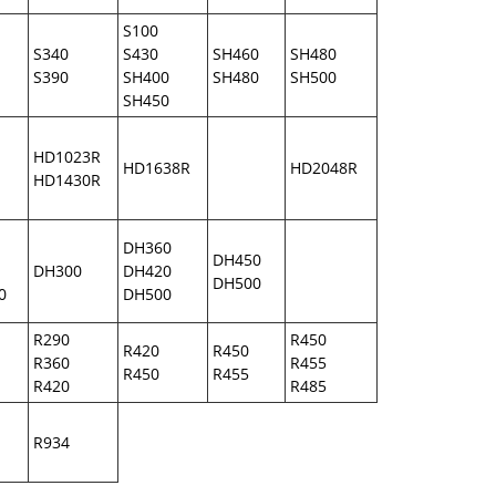
S100
S340
S430
SH460
SH480
S390
SH400
SH480
SH500
SH450
HD1023R
HD1638R
HD2048R
HD1430R
DH360
DH450
DH300
DH420
DH500
0
DH500
R290
R450
R420
R450
R360
R455
R450
R455
R420
R485
R934