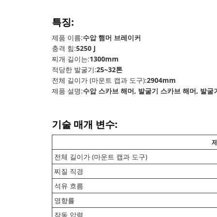
특징:
제품 이름:
수압 햄머 브레이커
충격 힘:
5250 J
찌개 길이는:
1300mm
적당한 발굴기:
25~32톤
전체 길이가 (마운트 캡과 도구):
2904mm
제품 설명:
수압 스카브 해머, 발굴기 스카브 해머, 발
기술 매개 변수:
전체 길이가 (마운트 캡과 도구)
찌질 직경
석유 흐름
영향률
작동 압력