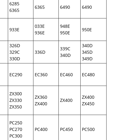
6285
6365
6490
6490
6365
033E
948E
933E
950E
936E
950E
326D
340D
339C
329C
336D
345D
340D
330D
349D
EC290
EC360
EC460
EC480
ZX300
ZX360
ZX400
ZX330
ZX400
ZX400
ZX450
ZX350
PC250
PC270
PC400
PC450
PC500
PC300