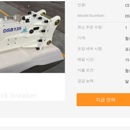
인증:
CE
Model Number:
DS
최소 주문 수량:
1
가격:
협
포장 세부 사항:
표
배달 시간:
1
지불 조건:
협
공급 능력:
달 
지금 연락