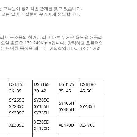
있는 고객들이 장기적인 관계를 맺고 있습니다.
러분의 모든 말이나 질문이 우리에게 중요합니다.
크리트 구조물의 철거,그리고 다른 무거운 용도용 애플리
오일 흐름은 170-240l/min입니다., 강력하고 효율적인
는 단단한 물질을 깨는 데 이상적입니다., 그것은 어려
DSB155
DSB165
DSB175
DSB180
26~35
30~42
35~45
45-50
SY265C
SY305C
SY465H
SY285C
SY335H
SY485H
SY485H
SY305C
SY365H
XE305D
XE305D
XE470D
XE470E
XE370D