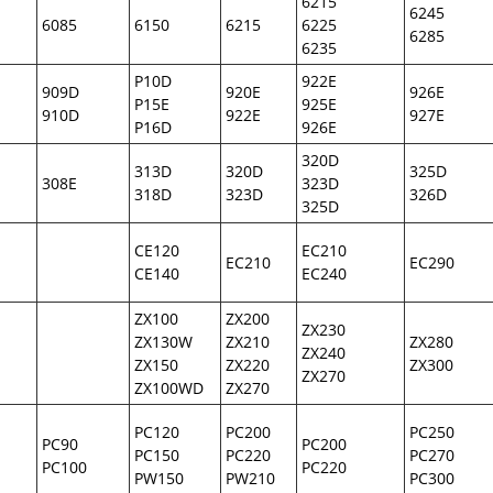
6215
6245
6085
6150
6215
6225
6285
6235
P10D
922E
909D
920E
926E
P15E
925E
910D
922E
927E
P16D
926E
320D
313D
320D
325D
308E
323D
318D
323D
326D
325D
CE120
EC210
EC210
EC290
CE140
EC240
ZX100
ZX200
ZX230
ZX130W
ZX210
ZX280
ZX240
ZX150
ZX220
ZX300
ZX270
ZX100WD
ZX270
PC120
PC200
PC250
PC90
PC200
PC150
PC220
PC270
PC100
PC220
PW150
PW210
PC300