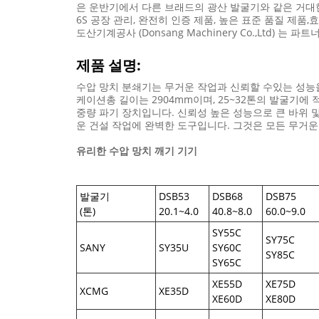
은 운반기에서 다른 브래드의 광산 발굴기와 같은 거대
6S 공장 관리, 완전히 인증 제품, 높은 표준 품질 
도산기계공사 (Donsang Machinery Co.,Ltd
제품 설명:
수압 망치 분쇄기는 무거운 작업과 신뢰할 수있는 성능을
케이션총 길이는 2904mm이며, 25~32톤의 발굴기에 적합
중량 파기 장치입니다. 신뢰성 높은 성능으로 큰 바위 
운 건설 작업에 완벽한 도구입니다. 그것은 모든 무거운
유리한 수압 망치 깨기 기기
발굴기
DSB53
DSB68
DSB75
(톤)
20.1~4.0
40.8~8.0
60.0~9.0
SY55C
SY75C
SANY
SY35U
SY60C
SY85C
SY65C
XE55D
XE75D
XCMG
XE35D
XE60D
XE80D