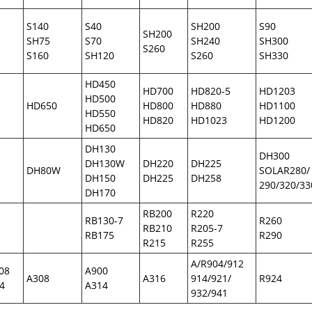
S140
S40
SH200
S90
SH200
SH75
S70
SH240
SH300
S260
S160
SH120
S260
SH330
HD450
HD700
HD820-5
HD1203
HD500
HD650
HD800
HD880
HD1100
HD550
HD820
HD1023
HD1200
HD650
DH130
DH300
DH130W
DH220
DH225
DH80W
SOLAR280/
DH150
DH225
DH258
290/320/33
DH170
RB200
R220
RB130-7
R260
RB210
R205-7
RB175
R290
R215
R255
A/R904/912
08
A900
A308
A316
914/921/
R924
4
A314
932/941