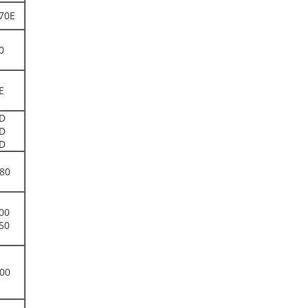
70E
0
E
D
D
D
80
00
50
00