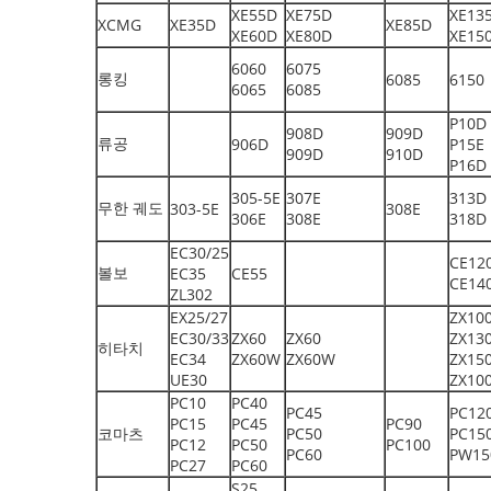
XE55D
XE75D
XE13
XCMG
XE35D
XE85D
XE60D
XE80D
XE15
6060
6075
롱킹
6085
6150
6065
6085
P10D
908D
909D
류공
906D
P15E
909D
910D
P16D
305-5E
307E
313D
무한 궤도
303-5E
308E
306E
308E
318D
EC30/25
CE12
볼보
EC35
CE55
CE14
ZL302
EX25/27
ZX10
EC30/33
ZX60
ZX60
ZX13
히타치
EC34
ZX60W
ZX60W
ZX15
UE30
ZX10
PC10
PC40
PC45
PC12
PC15
PC45
PC90
코마츠
PC50
PC15
PC12
PC50
PC100
PC60
PW15
PC27
PC60
S25