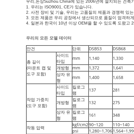
우리,
돈상
Suzhou.China에 있는 2006년에 설치되는 건
1. 우리는 ISO9001, CE가 있습니다.
2. 사전 장비 및 기술, 우리는 고품질의 제품과 경쟁력 있는
3. 모든 제품은 우리 공장에서 생산되므로 품질이 엄격하
4. 일본과 한국이 10년 이상 OEM을 할 수 있도록 도왔고
우리의 모든 모델 데이터
안건
단위
DSB53
DSB68
사이드
mm
1,140
1,330
타입
총 길이
(마운트 캡 및
개방형
mm
1,372
1,641
도구 포함)
상자 유
mm
1,400
1,658
형
사이드
킬로그
137
281
타입
램
작업 가중치
킬로그
개방형
132
275
(도구 포함)
램
상자 유
킬로그
161
348
형
램
kgf/cm2
90~120
110~140
작동 압력
psi
1,280~1,706
1,564~1,99