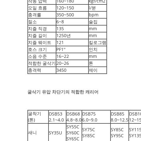
작동 압력
160~180
kgf/cm2
오일 흐름
120~150
l/분
충격률
350~500
bpm
질소
6~8
술집
치즐 직경
135
mm
치즐 길이
1250년
mm
치즐 웨이트
121
킬로그램
호스 크기
PF1''
인치
소음 수준
16~22
mm
적합한 굴삭기
20~26
톤
충격력
3450
제이
굴삭기 유압 차단기의 적합한 캐리어
굴착기
DSB53
DSB68
DSB75
DSB85
DSB1
(톤)
2.1~4.0
4.8~8.0
6.0~9.0
8.0~12.5
12~1
SY55C
SY75C
SY85C
SY11
새니
SY35U
SY60C
SY85C
SY95C
SY13
SY65C