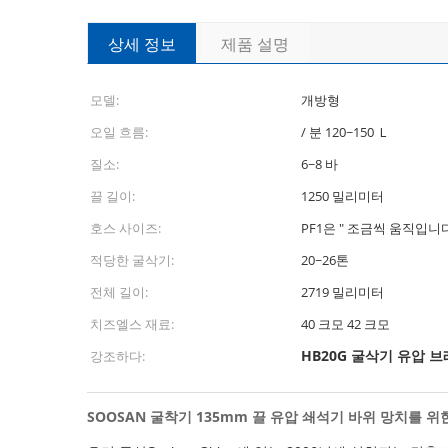
상세 정보
제품 설명
모델:
개방형
오일 흐름:
/ 분 120~150 Ｌ
질소:
6~8 바
끌 길이:
1250 밀리미터
호스 사이즈:
PF1은 " 조금씩 움직입니
적당한 굴삭기:
20~26톤
전체 길이:
2719 밀리미터
치즈엘스 재료:
40 크모 42 크모
HB20G 굴삭기 유압 
강조하다:
SOOSAN 굴착기 135mm 끌 유압 쇄석기 바위 망치를 위