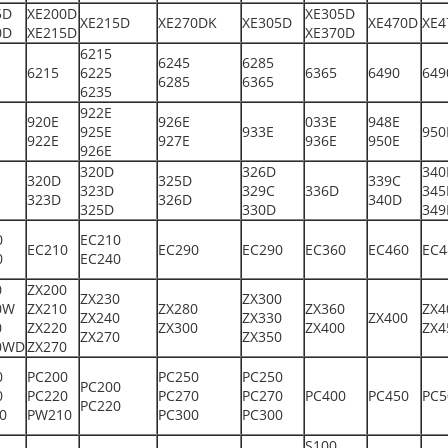
5D
XE200D
XE305D
XE215D
XE270DK
XE305D
XE470D
XE4
0D
XE215D
XE370D
6215
6245
6285
6215
6225
6365
6490
649
6285
6365
6235
922E
920E
926E
033E
948E
925E
933E
950
922E
927E
936E
950E
926E
320D
326D
340
320D
325D
339C
323D
329C
336D
345
323D
326D
340D
325D
330D
349
0
EC210
EC210
EC290
EC290
EC360
EC460
EC4
0
EC240
0
ZX200
ZX230
ZX300
0W
ZX210
ZX280
ZX360
ZX4
ZX240
ZX330
ZX400
0
ZX220
ZX300
ZX400
ZX4
ZX270
ZX350
0WD
ZX270
0
PC200
PC250
PC250
PC200
0
PC220
PC270
PC270
PC400
PC450
PC5
PC220
0
PW210
PC300
PC300
S100