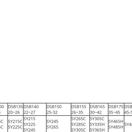
00
DSB135
DSB140
DSB150
DSB155
DSB165
DSB175
DSB
5
20~26
22~27
25-32
26~35
30~42
35~45
45-
SY215
SY265C
SY305C
5C
SY215C
SY245
SY465H
SY225
SY285C
SY335H
SY4
5C
SY225C
SY265
SY485H
SY245
SY305C
SY365H