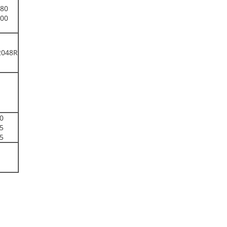
80
00
2048R
0
5
5