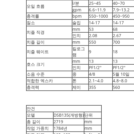
l/분
25~45
40~70
오일 흐름
gpm
6.6~11.9
7.9~13.2
충격률
bpm
550~1000
450~950
질소
술집
14-17
14-17
mm
53
68
치즐 직경
인치
2.08
2.67
치즐 길이
mm
550
700
킬로그
치즐 웨이트
9
18
램
mm
13
13
호스 크기
인치
PF1/2''
PF1/2''
소음 수준
중
4/8
5월 10일
적합한 엑스카
톤
2.1~4.0
4.8~8.0
충격력
제이
355
560
안건
모델
DSB135(개방형)
단위
총 길이
2719
mm
작업 가중치
1784년
mm