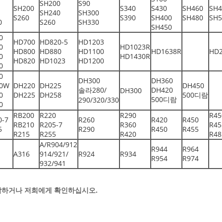
SH200
S90
SH200
S340
S430
SH460
SH4
SH240
SH300
S260
S390
SH400
SH480
SH5
0
S260
SH330
SH450
0
HD700
HD820-5
HD1203
0
HD1023R
HD800
HD880
HD1100
HD1638R
HD
0
HD1430R
HD820
HD1023
HD1200
0
0
DH300
DH360
0W
DH220
DH225
DH450
솔라280/
DH420
DH300
0
DH225
DH258
500디람
500디람
290/320/330
0
RB200
R220
R290
R45
0-7
R260
R420
R450
RB210
R205-7
R360
R45
5
R290
R450
R455
R215
R255
R420
R48
A/R904/912
R944
R964
A316
914/921/
R924
R934
R954
R974
932/941
락하거나 저희에게 확인하십시오.