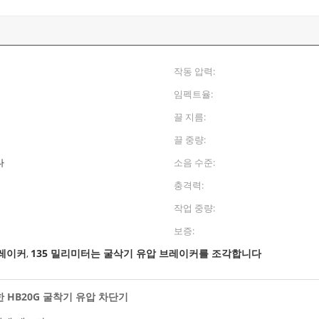
작동 압력:
임펙트율:
끌 지름:
끌 중량:
다
소음 수준:
충격력:
작업 중량:
보증:
브레이커
135 밀리미터는 굴삭기 유압 브레이커를 조각합니다
,
한 HB20G 굴착기 유압 차단기