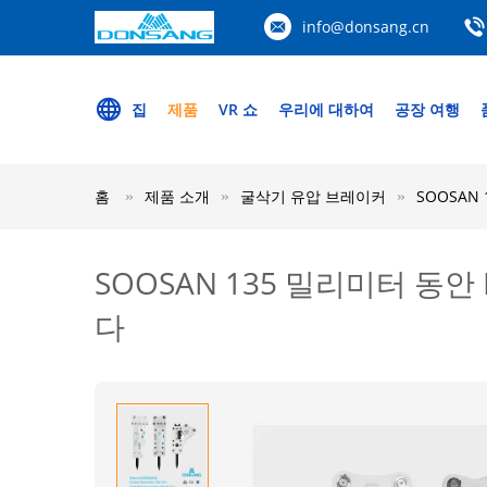
info@donsang.cn
집
제품
VR 쇼
우리에 대하여
공장 여행
홈
제품 소개
굴삭기 유압 브레이커
SOOSAN
SOOSAN 135 밀리미터 동
다