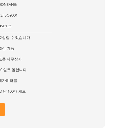
DONSANG
CE,ISO9001
DSB135
교섭할 수 있습니다
협상 가능
표준 나무상자
20 일로 일합니다
네가티러블
달 당 100개 세트