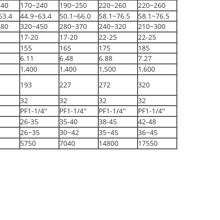
240
170~240
190~250
220~260
220~260
63.4
44.9~63.4
50.1~66.0
58.1~76.5
58.1~76.5
480
320~450
280~370
240~320
210~300
17-20
17-20
22-25
22-25
155
165
175
185
6.11
6.48
6.88
7.27
1,400
1,400
1,500
1,600
193
227
272
320
32
32
32
32
PF1-1/4''
PF1-1/4''
PF1-1/4''
PF1-1/4''
26-35
35-40
38-45
42-48
26~35
30~42
35~45
36~45
5750
7040
14800
17550