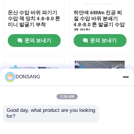
돈산 수압 바위 파기기
하얀색 68Mm 진공 찌
우리에 대하여
수압 잭 망치 4.8-8.0 톤
질 수압 바위 분쇄기
미니 발굴기 부착
4.8-8.0 톤 발굴기 수압
잭 망치
공장 여행
문의 보내기
문의 보내기
품질 관리
연락주세요
DONSANG
인용문을 요구하세요
3:34 AM
Good day, what product are you looking 
수력 쇄암선
for?
배크호 로더 수압 바위
800bpm 수압 잭 망치
분쇄 망치 140Kgf/Cm2
DSB85 미니 발굴기 수
68Mm 진도
압 차단기 12.5 톤 톱 타
굴삭기 유압 브레이커