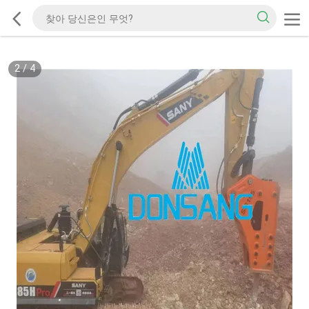
2
/
4